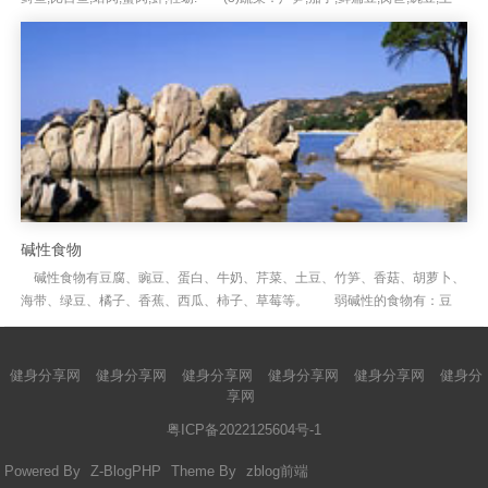
豆,菠菜,南瓜,西红...
碱性食物
碱性食物有豆腐、豌豆、蛋白、牛奶、芹菜、土豆、竹笋、香菇、胡萝卜、
海带、绿豆、橘子、香蕉、西瓜、柿子、草莓等。 弱碱性的食物有：豆
腐、豌豆、大豆、绿豆、油菜、芹菜、番薯、莲藕、洋葱、茄子、南瓜、黄...
健身分享网
健身分享网
健身分享网
健身分享网
健身分享网
健身分
享网
粤ICP备2022125604号-1
Powered By
Z-BlogPHP
Theme By
zblog前端