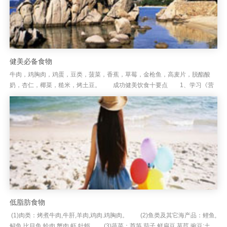
健美必备食物
牛肉，鸡胸肉，鸡蛋，豆类，菠菜，香蕉，草莓，金枪鱼，高麦片，脱酯酸
奶，杏仁，椰菜，糙米，烤土豆。 成功健美饮食十要点 1、学习《营
养学》,大致了解肌肉公式。 2、饮食的营养组成应为碳水化。合物5...
低脂肪食物
(1)肉类：烤煮牛肉,牛肝,羊肉,鸡肉.鸡胸肉。 (2)鱼类及其它海产品：鲤鱼,
鲟鱼,比目鱼,蛤肉,蟹肉,虾,牡蛎. (3)蔬菜：芦笋,茄子,鲜扁豆,莴苣,豌豆;土