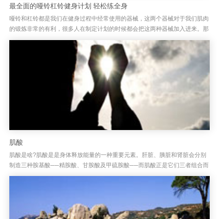
最全面的哑铃杠铃健身计划 轻松练全身
哑铃和杠铃都是我们在健身过程中经常使用的器械，这两个器械对于我们肌肉
的锻炼非常的有利，很多人在制定计划的时候都会把这两种器械加入进来。那
么我们就介绍一个哑铃杠铃健身计划，大家一起去看看吧！ 星期一：...
肌酸
肌酸是啥?肌酸是是身体释放能量的一种重要元素。肝脏、胰脏和肾脏会分别
制造三种胺基酸──精胺酸、甘胺酸及甲硫胺酸──而肌酸正是它们三者组合而
成。肌酸对健身有啥用？1.对于以高强度长时间的训练，肌酸是很合...