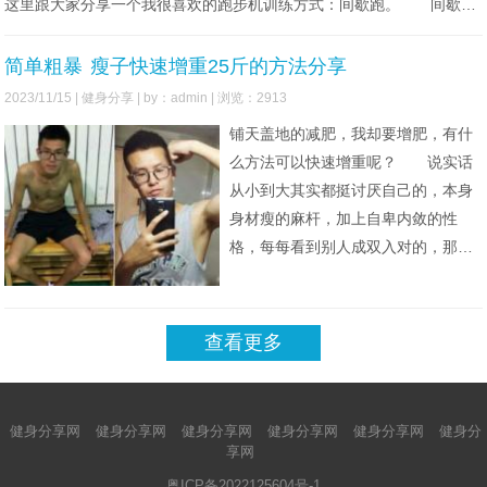
这里跟大家分享一个我很喜欢的跑步机训练方式：间歇跑。 间歇训
练（Interval Training），顾名思义
简单粗暴 瘦子快速增重25斤的方法分享
2023/11/15 |
健身分享
| by：admin | 浏览：2913
铺天盖地的减肥，我却要增肥，有什
么方法可以快速增重呢？ 说实话
从小到大其实都挺讨厌自己的，本身
身材瘦的麻杆，加上自卑内敛的性
格，每每看到别人成双入对的，那种
感觉压抑到不行。所有的事情也都是
父母安排，上学工作都一样，毕业了
在工作中也吃不开，回想之前的自
查看更多
己，失败感爆棚。就在两年前我爆发
了，也是工作上的不如意，变成了导
火索，我愤然辞职，我要改变，告别
健身分享网
健身分享网
健身分享网
健身分享网
健身分享网
健身分
这样的生活，
享网
粤ICP备2022125604号-1