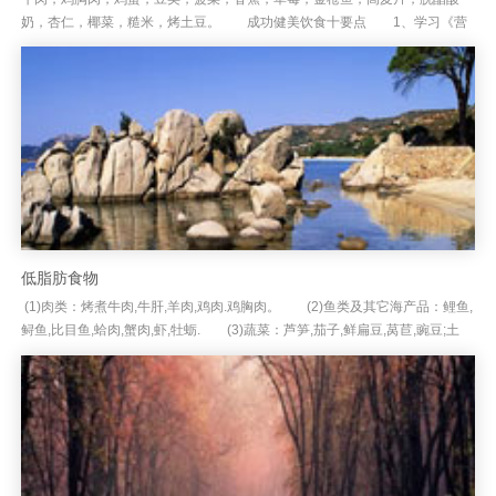
奶，杏仁，椰菜，糙米，烤土豆。 成功健美饮食十要点 1、学习《营
养学》,大致了解肌肉公式。 2、饮食的营养组成应为碳水化。合物5...
低脂肪食物
(1)肉类：烤煮牛肉,牛肝,羊肉,鸡肉.鸡胸肉。 (2)鱼类及其它海产品：鲤鱼,
鲟鱼,比目鱼,蛤肉,蟹肉,虾,牡蛎. (3)蔬菜：芦笋,茄子,鲜扁豆,莴苣,豌豆;土
豆,菠菜,南瓜,西红...