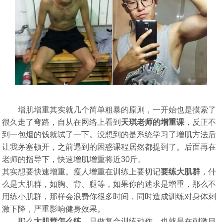
增肌增重其实就几个简单粗暴的原则，一开始也是摸索了
很久走了弯路，自从在网络上看到
天琪老师的增重课
，反正不
到一包烟的钱就试了一下。没想到的是系统学习了增肌方法后
让我茅塞顿开，之前遇到的困惑课程居然都提到了。后面再在
老师的指导下，快速增肌增重将近30斤。
其实想要快速增重。瘦人增重在训练上要切记
要练大肌群
，什
么是大肌群，如胸、背、腿等，如果你的述求是增重，那么不
用练小肌群，那样会浪费你很多时间，同时造成训练对身体刺
激下降，严重影响健身效果。
那么
大肌群怎么练
，只做复合训练动作，也就是在刺激目