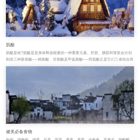
肌酸
肌酸是啥?肌酸是是身体释放能量的一种重要元素。肝脏、胰脏和肾脏会分别
制造三种胺基酸──精胺酸、甘胺酸及甲硫胺酸──而肌酸正是它们三者组合而
成。肌酸对健身有啥用？1.对于以高强度长时间的训练，肌酸是很合...
健美必备食物
牛肉，鸡胸肉，鸡蛋，豆类，菠菜，香蕉，草莓，金枪鱼，高麦片，脱酯酸